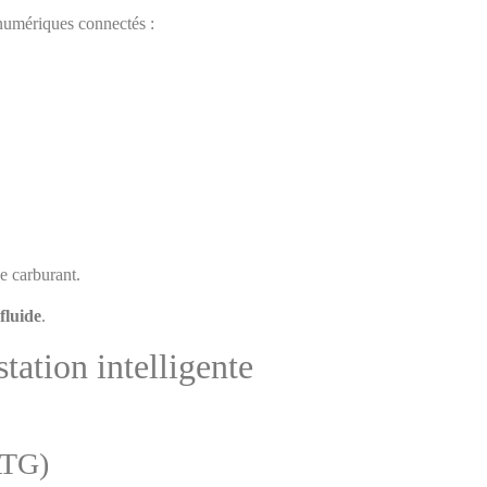
 numériques connectés :
de carburant.
fluide
.
station intelligente
ATG)