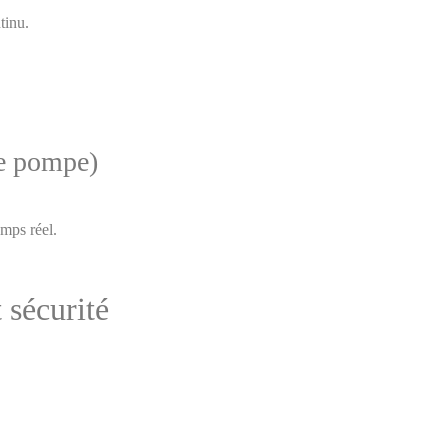
tinu.
de pompe)
emps réel.
 sécurité